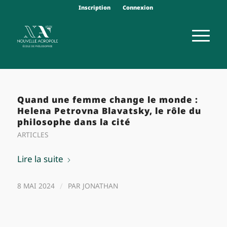
Inscription
Connexion
Quand une femme change le monde :
Helena Petrovna Blavatsky, le rôle du
philosophe dans la cité
ARTICLES
Lire la suite
8 MAI 2024
/
PAR
JONATHAN