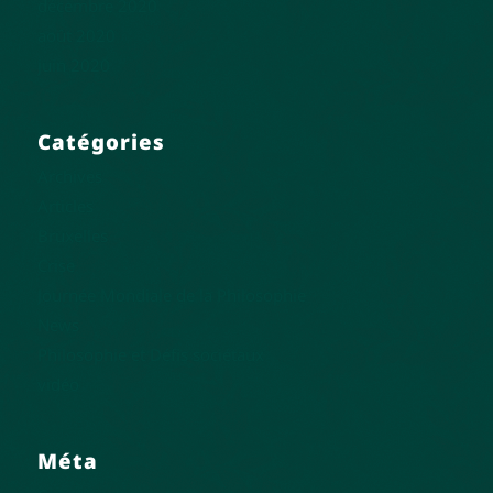
décembre 2020
août 2020
juin 2020
Catégories
Archives
Articles
Bruxelles
Crise
Journée Mondiale de la Philosophie
News
Philosophie et Défis sociétaux
vidéo
Méta