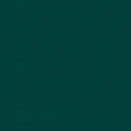
Contact
Contact Bruxelles
Crise
Déconnexion
Dernière étape
Inscription
Inscription à la newsletter
International
M’inspirer
Membres
News
Nos actions
Nous connaître
Nouvelle Acropole Belgique
Philosophie et Sport
POLITIQUE DE CONFIDENTIALITÉ
Réinitialisation du mot de passe