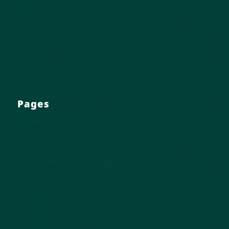
Connexion
Flux des publications
Flux des commentaires
Site de WordPress-FR
Pages
Agenda 2025 – 2026
Agenda Bruxelles
Articles
Arts martiaux philosophiques
Atelier de Philo Pratique à Bruxelles
Centres
Compte
Connexion