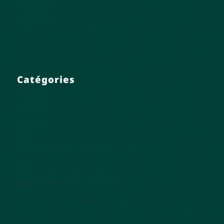
Utilisateur·rice
Volontariat
Catégories
Archives
Articles
Bruxelles
Crise
Journée Mondiale de la Philosophie
News
Philosophie et Défis sociétaux
vidéo